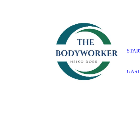
STAR
GÄS